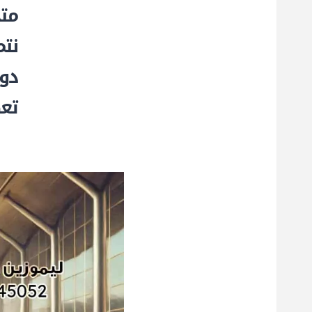
مت
نتم
دو
تعط