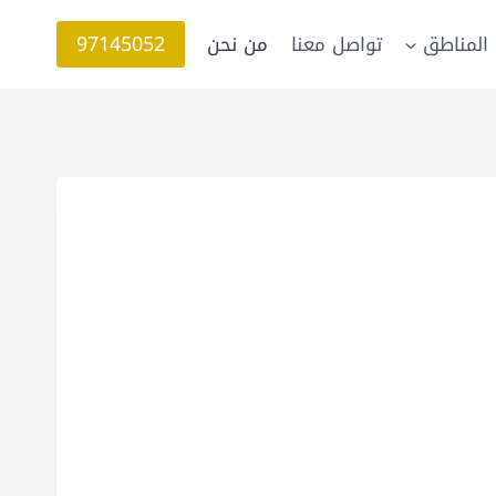
97145052
المناطق
تواصل معنا
من نحن