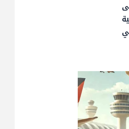
ى
ية
ي