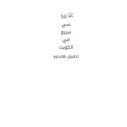
تطبيق هايدوو
إحجز الآن