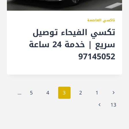
تاكسي العاصمة
تكسي الفيحاء توصيل
سريع | خدمة 24 ساعة
97145052
تنقل
الصفحة
…
5
4
3
2
1
الصفحة
السابقة
الصفحة
13
التالية