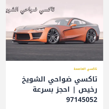
تاكسي العاصمة
تاكسي ضواحي الشويخ
رخيص | احجز بسرعة
97145052