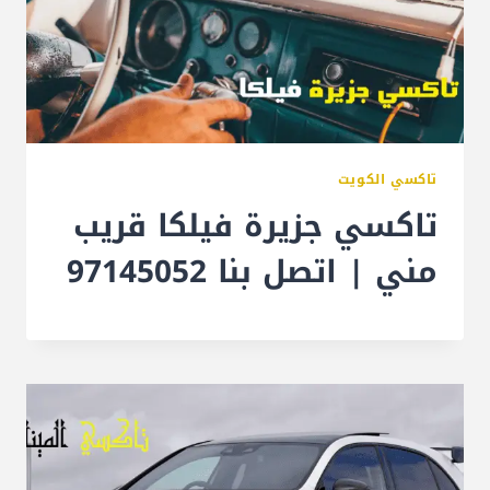
تاكسي الكويت
تاكسي جزيرة فيلكا قريب
مني | اتصل بنا 97145052