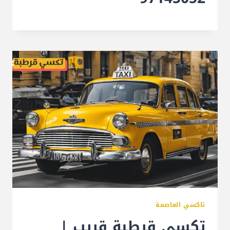
تاكسي العاصمة
تكسي قرطبة قريب |