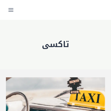
لتجاوز
لى
لمحتوى
تاكسى