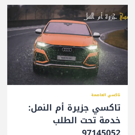
تاكسي العاصمة
تاكسي جزيرة أم النمل:
خدمة تحت الطلب
97145052