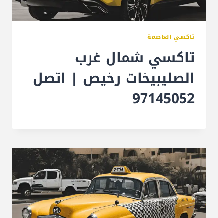
تاكسي العاصمة
تاكسي شمال غرب
الصليبيخات رخيص | اتصل
97145052