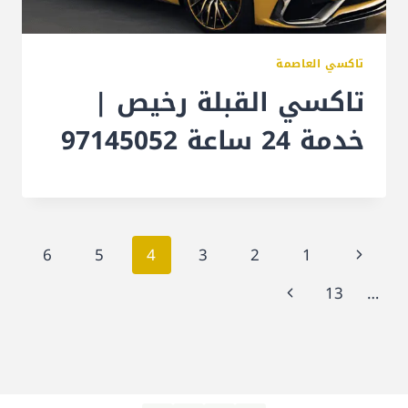
تاكسي العاصمة
تاكسي القبلة رخيص |
خدمة 24 ساعة 97145052
تنقل
الصفحة
6
5
4
3
2
1
الصفحة
السابقة
الصفحة
13
…
التالية