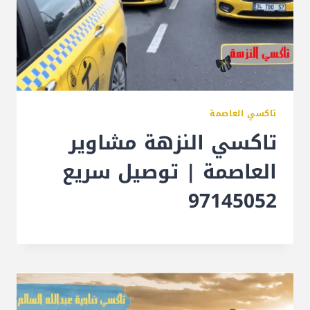
تاكسي العاصمة
تاكسي النزهة مشاوير
العاصمة | توصيل سريع
97145052