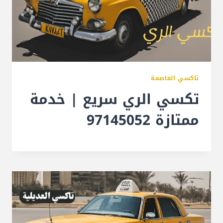
تاكسي العاصمة
تكسي الري سريع | خدمة
ممتازة 97145052