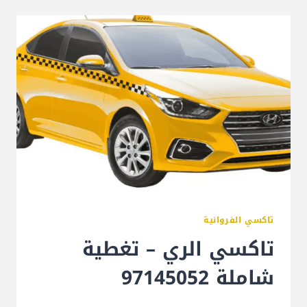
تاكسي الفروانية
تاكسي الري – تغطية
شاملة 97145052