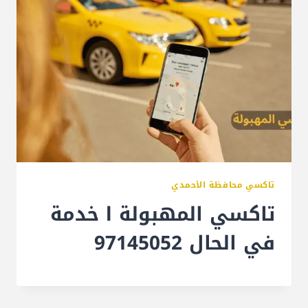
تاكسي محافظة الأحمدي
تاكسي المهبولة l خدمة
في الحال 97145052