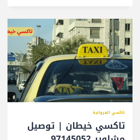
تاكسي الفروانية
تاكسي خيطان | توصيل
مشاوير 97145052