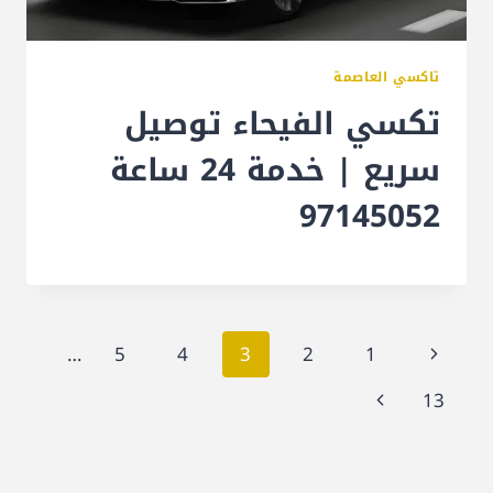
تاكسي العاصمة
تكسي الفيحاء توصيل
سريع | خدمة 24 ساعة
97145052
تنقل
الصفحة
…
5
4
3
2
1
الصفحة
السابقة
الصفحة
13
التالية