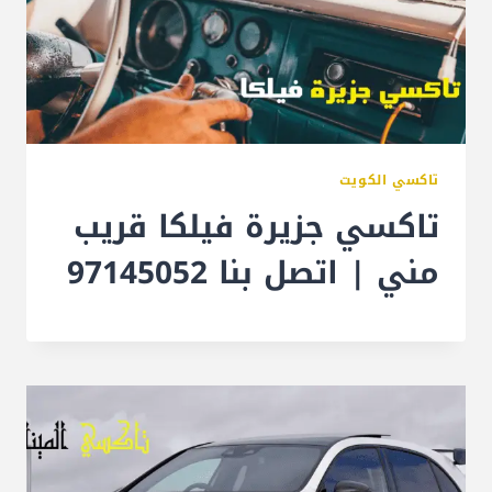
تاكسي الكويت
تاكسي جزيرة فيلكا قريب
مني | اتصل بنا 97145052