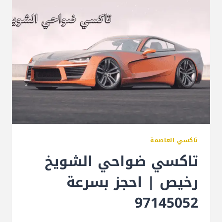
تاكسي العاصمة
تاكسي ضواحي الشويخ
رخيص | احجز بسرعة
97145052