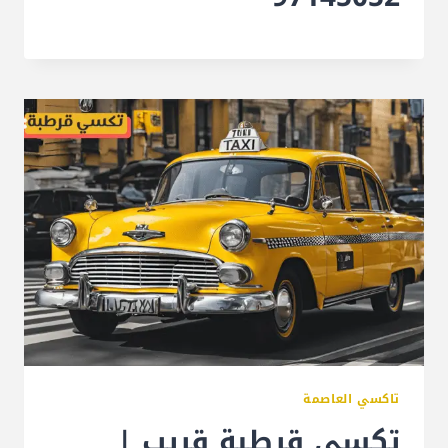
تاكسي العاصمة
تكسي قرطبة قريب |