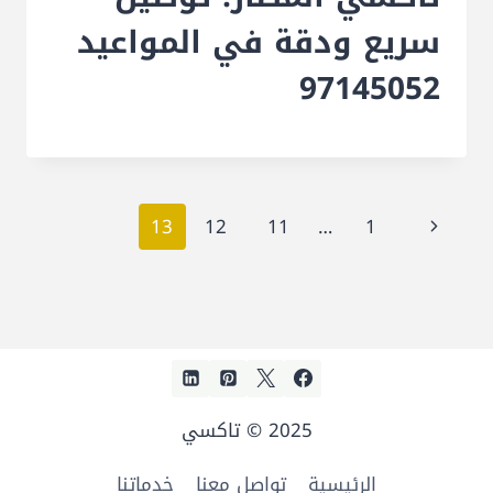
سريع ودقة في المواعيد
97145052
تنقل
الصفحة
13
12
11
…
1
الصفحة
السابقة
2025 © تاكسي
الرئيسية
تواصل معنا
خدماتنا