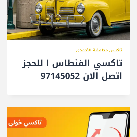
تاكسي محافظة الأحمدي
تاكسي الفنطاس l للحجز
اتصل الان 97145052