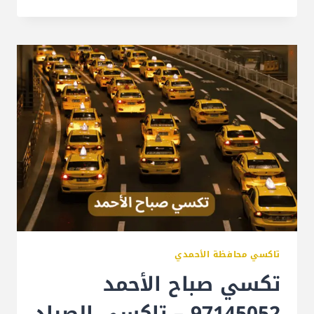
تاكسي محافظة الأحمدي
تكسي صباح الأحمد
97145052 – تاكسي الصياد