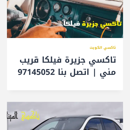
تاكسي الكويت
تاكسي جزيرة فيلكا قريب
مني | اتصل بنا 97145052