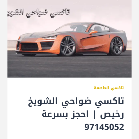
تاكسي العاصمة
تاكسي ضواحي الشويخ
رخيص | احجز بسرعة
97145052