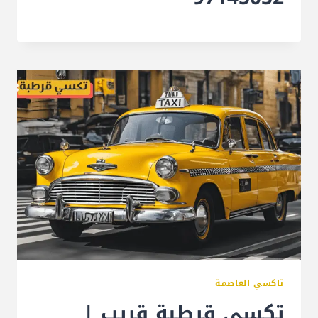
تاكسي العاصمة
تكسي قرطبة قريب |