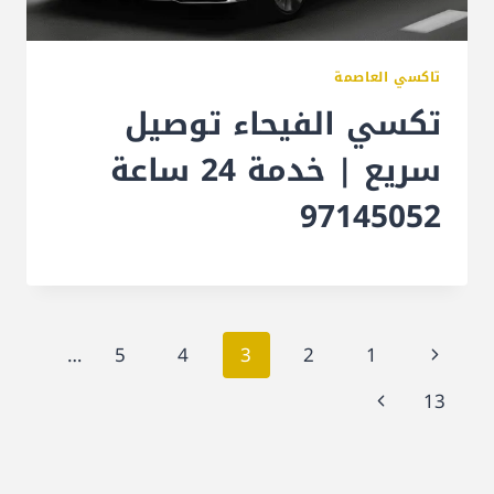
تاكسي العاصمة
تكسي الفيحاء توصيل
سريع | خدمة 24 ساعة
97145052
تنقل
الصفحة
…
5
4
3
2
1
الصفحة
السابقة
الصفحة
13
التالية