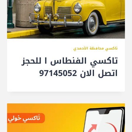
تاكسي محافظة الأحمدي
تاكسي الفنطاس l للحجز
اتصل الان 97145052