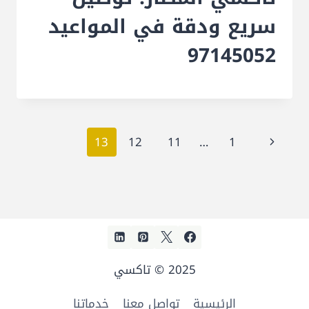
سريع ودقة في المواعيد
97145052
تنقل
الصفحة
13
12
11
…
1
الصفحة
السابقة
2025 © تاكسي
الرئيسية
تواصل معنا
خدماتنا