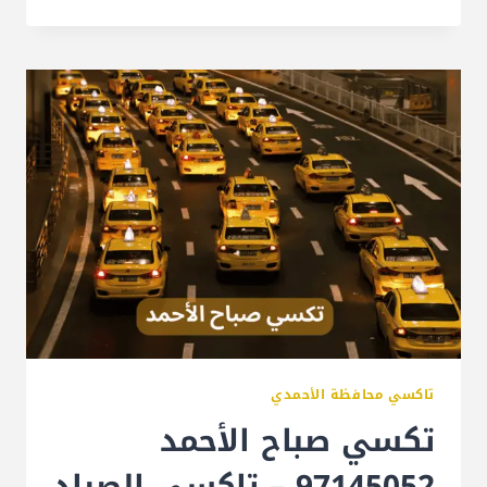
تاكسي محافظة الأحمدي
تكسي صباح الأحمد
97145052 – تاكسي الصياد